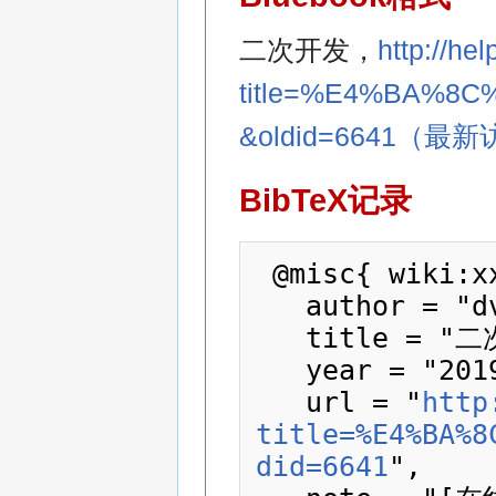
二次开发，
http://he
title=%E4%BA%
&oldid=6641（最
BibTeX记录
 @misc{ wiki:xxx,

   author = "dvr163",

   title = "二次开发 --- dvr163{,} ",

   year = "2019",

   url = "
http
title=%E4%BA%8
did=6641
",
