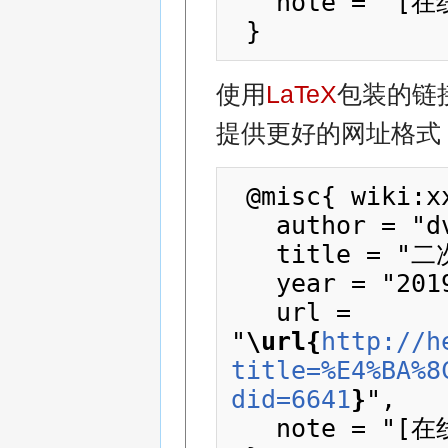
   note = "[在线资源；访问于2026年08月9日]"

使用
LaTeX
包装的链
提供更好的网址格式
 @misc{ wiki:xxx,

   author = "dvr163",

   title = "二次开发 --- dvr163{,} ",

   year = "2019",

   url = 
"
\url{
http://h
title=%E4%BA%8
did=6641
}
",

   note = "[在线资源；访问于2026年08月9日]"
