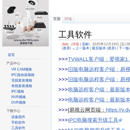
页面
讨论
工具软件
Jszc
（
讨论
|
贡献
）
2025年12月19日 (五) 
(
差异
)
←上一版本
|
最后版本
(
差异
) |
下一版
跳转至：
导航
、
搜索
首页
>>>
TVWALL客户端：爱视家1.7.6
产品中心
>>>
旧版电脑远程客户端：易视云2.0
VR CAM规格
IPC路由器规格
>>>
旧版电脑远程客户端：易视云3.0.
无线套装规格
有线套装规格
>>>
电脑远程客户端：最新版本易
IPC规格
NVR规格
>>>
电脑远程客户端：最新版本
DVR规格
>>>
[易视云网页端：
https://v.
下载中心
设备固件
>>>
IPC电脑搜索升级工具
手机软件
工具软件