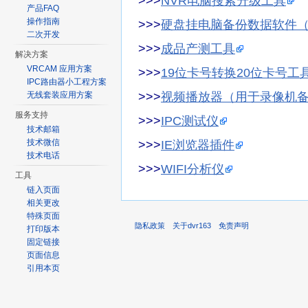
>>>
NVR电脑搜索升级工具
产品FAQ
操作指南
>>>
硬盘挂电脑备份数据软件（
二次开发
>>>
成品产测工具
解决方案
VRCAM 应用方案
>>>
19位卡号转换20位卡号工
IPC路由器小工程方案
>>>
视频播放器（用于录像机
无线套装应用方案
服务支持
>>>
IPC测试仪
技术邮箱
技术微信
>>>
IE浏览器插件
技术电话
>>>
WIFI分析仪
工具
链入页面
相关更改
特殊页面
隐私政策
关于dvr163
免责声明
打印版本
固定链接
页面信息
引用本页